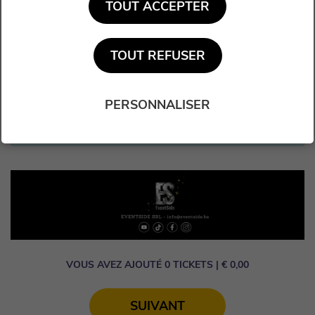
TOUT ACCEPTER
TOUT REFUSER
PERSONNALISER
Vous n'avez aucun ticket sélectionné. Veuillez sélectionner
vos tickets sur le plan.
VOUS AVEZ AJOUTÉ
0
TICKETS
| €
0,00
SUIVANT