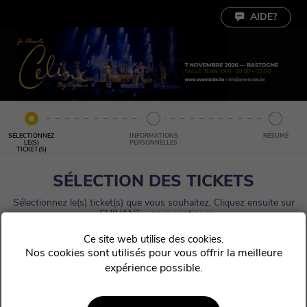
Paramètres des cookies
AIDE?
SÉLECTIONNEZ
INFORMATIONS
RÉSUMÉ
LE(S)
PERSONNELLES
TICKET(S)
SÉLECTION DES TICKETS
Sélectionnez le(s) ticket(s) que vous souhaitez. Cliquez ensuite sur
« SUIVANT » pour continuer.
Nos cookies sont utilisés pour vous offrir la meilleure
expérience possible.